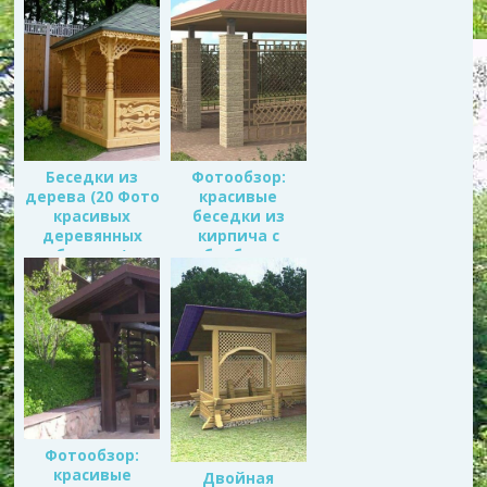
Беседки из
Фотообзор:
дерева (20 Фото
красивые
красивых
беседки из
деревянных
кирпича с
беседок)
барбекю
Фотообзор:
красивые
Двойная