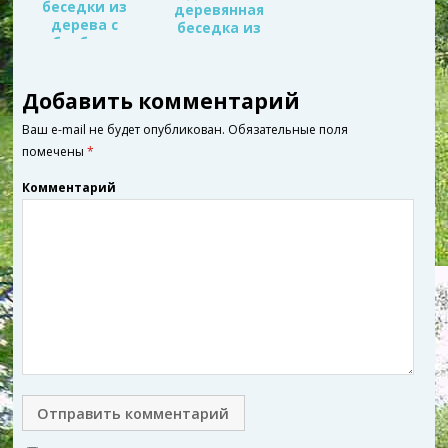
беседки из
деревянная
дерева с
беседка из
барбекю
строганного
бруса с
кирпичным
Добавить комментарий
мангалом
Ваш e-mail не будет опубликован.
Обязательные поля
помечены
*
Комментарий