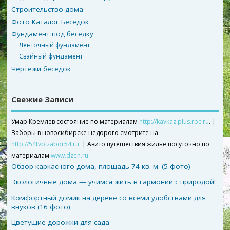
Строительство дома
Фото Каталог Беседок
Фундамент под беседку
Ленточный фундамент
Свайный фундамент
Чертежи беседок
Свежие Записи
Умар Кремлев состояние по материалам
http://kavkaz.plus.rbc.ru
. |
Заборы в новосибирске недорого смотрите на
http://54tvoizabor54.ru
. | Авито путешествия жилье посуточно по
материалам
www.dzen.ru
.
Обзор каркасного дома, площадь 74 кв. м. (5 фото)
Экологичные дома — учимся жить в гармонии с природой!
Комфортный домик на дереве со всеми удобствами для
внуков (16 фото)
Цветущие дорожки для сада