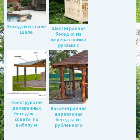
Беседки в стиле
Шестигранная
Шале
беседка из
дерева своими
руками с
кровлей из
ондулина
Конструкции
деревянных
Восьмигранная
беседок —
деревянная
советы по
беседка из
выбору и
рубленного
строительству
бревна своими
руками