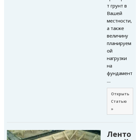
т грунт в
Вашей
местности,
а также
величину
планируем
ой
нагрузки
на
фундамент
....
Открыть
Статью
»
Ленто