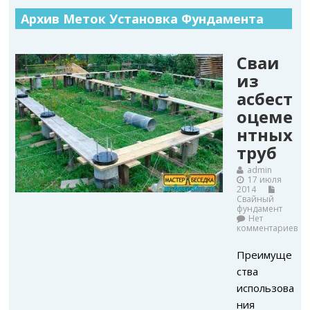
Архив Меток Установка Фундамента
Сваи
из
асбест
оцеме
нтных
труб
admin
17 июля
2014
Свайный
фундамент
Нет
комментариев
Преимуще
ства
использова
ния