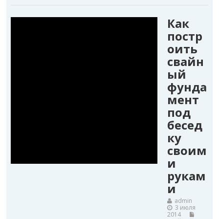
Как
постр
оить
свайн
ый
фунда
мент
под
бесед
ку
своим
и
рукам
и
admin
3 июля
2014