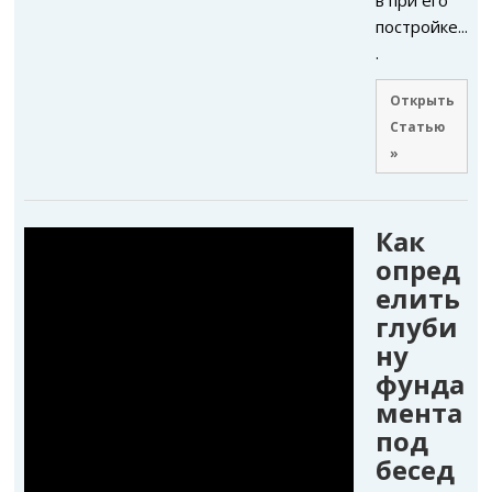
в при его
постройке...
.
Открыть
Статью
»
Как
опред
елить
глуби
ну
фунда
мента
под
бесед