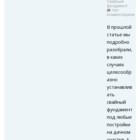
Свайный
фундамент
Нет
комментариев
В прошлой
статье мы
подробно
разобрали,
в каких
случаях
целесообр
азно
устанавлив
ать
свайный
фундамент
под любые
постройки
на дачном
участке. А