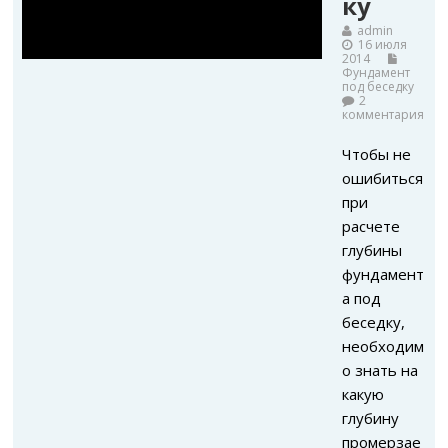
ку
admin
16 июля
2014
Фундамент
под беседку
2
комментария
Чтобы не
ошибиться
при
расчете
глубины
фундамент
а под
беседку,
необходим
о знать на
какую
глубину
промерзае