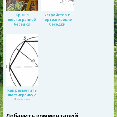
с
)
я
я
в
в
н
н
о
о
в
Крыша
Устройство и
в
о
шестигранной
чертеж кровли
о
м
м
о
беседки
беседки
о
к
к
н
н
е
е
)
)
Как разметить
шестигранную
беседку
Добавить комментарий