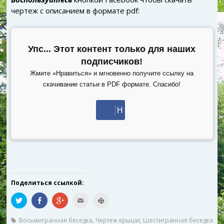
чертеж с описанием в формате pdf:
Упс... Этот контент только для наших
подписчиков!
Жмите «Нравиться» и мгновенно получите ссылку на
скачивание статьи в PDF формате. Спасибо!
Н
ра
ви
тс
Поделиться ссылкой:
я
Н
П
Н
П
Н
а
о
а
о
а
ж
д
ж
с
ж
м
е
м
л
м
Восьмигранная беседка
,
Чертеж крыши
,
Шестигранная беседка
и
л
и
а
и