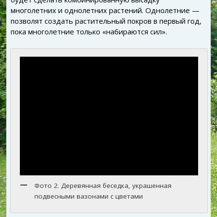
многолетних и однолетних растений. Однолетние —
позволят создать растительный покров в первый год,
пока многолетние только «набираются сил».
Фото 2. Деревянная беседка, украшенная
подвесными вазонами с цветами