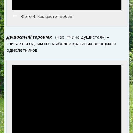
Фото 4. Как цветет кобея
Душистый горошек
(нар. «Чина душистая») –
считается одним из наиболее красивых вьющихся
однолетников.