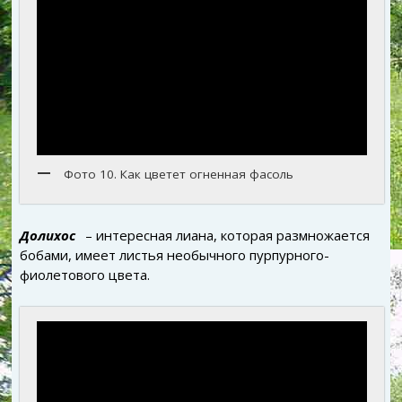
Фото 10. Как цветет огненная фасоль
Долихос
– интересная лиана, которая размножается
бобами, имеет листья необычного пурпурного-
фиолетового цвета.